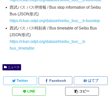
西武バス バス停情報 / Bus stop information of Seibu
Bus (JSON形式)
https://ckan.odpt.org/dataset/seibu_bus__b-busstop
西武バス バス時刻表 / Bus timetable of Seibu Bus
(JSON形式)
https://ckan.odpt.org/dataset/seibu_bus__b-
bus_timetable
ニュース
Twitter
Facebook
はてブ
LINE
コピー