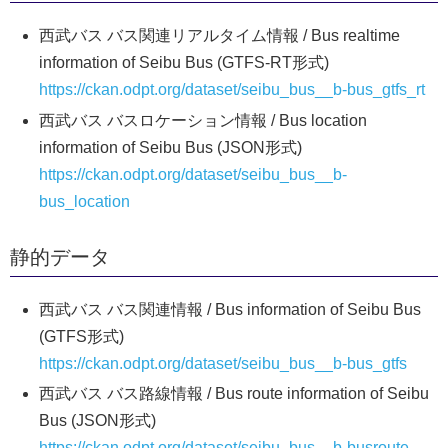
西武バス バス関連リアルタイム情報 / Bus realtime
information of Seibu Bus (GTFS-RT形式)
https://ckan.odpt.org/dataset/seibu_bus__b-bus_gtfs_rt
西武バス バスロケーション情報 / Bus location
information of Seibu Bus (JSON形式)
https://ckan.odpt.org/dataset/seibu_bus__b-
bus_location
静的データ
西武バス バス関連情報 / Bus information of Seibu Bus
(GTFS形式)
https://ckan.odpt.org/dataset/seibu_bus__b-bus_gtfs
西武バス バス路線情報 / Bus route information of Seibu
Bus (JSON形式)
https://ckan.odpt.org/dataset/seibu_bus__b-busroute