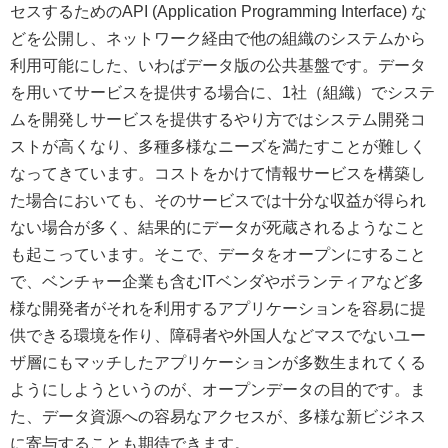
セスするためのAPI (Application Programming Interface) な
どを公開し、ネットワーク経由で他の組織のシステムから
利用可能にした、いわばデータ版の公共基盤です。データ
を用いてサービスを提供する場合に、1社（組織）でシステ
ムを開発しサービスを提供するやり方ではシステム開発コ
ストが高くなり、多種多様なニーズを満たすことが難しく
なってきています。コストをかけて情報サービスを構築し
た場合においても、そのサービスでは十分な収益が得られ
ない場合が多く、結果的にデータが死蔵されるようなこと
も起こっています。そこで、データをオープンにすること
で、ベンチャー企業も含むITベンダやボランティアなど多
様な開発者がそれを利用するアプリケーションを容易に提
供できる環境を作り、障碍者や外国人などマスでないユー
ザ層にもマッチしたアプリケーションが多数生まれてくる
ようにしようというのが、オープンデータの目的です。ま
た、データ資源への容易なアクセスが、多様な新ビジネス
に寄与することも期待できます。