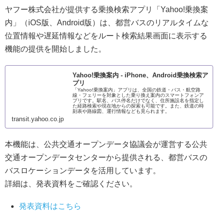
ヤフー株式会社が提供する乗換検索アプリ「Yahoo!乗換案
内」（iOS版、Android版）は、都営バスのリアルタイムな
位置情報や遅延情報などをルート検索結果画面に表示する
機能の提供を開始しました。
Yahoo!乗換案内 - iPhone、Android乗換検索ア
プリ
「Yahoo!乗換案内」アプリは、全国の鉄道・バス・航空路
線・フェリーを対象とした乗り換え案内のスマートフォンア
プリです。駅名、バス停名だけでなく、住所施設名を指定し
た経路検索や現在地からの探索も可能です。また、鉄道の時
刻表や路線図、運行情報なども見られます。
transit.yahoo.co.jp
本機能は、公共交通オープンデータ協議会が運営する公共
交通オープンデータセンターから提供される、都営バスの
バスロケーションデータを活用しています。
詳細は、発表資料をご確認ください。
発表資料はこちら