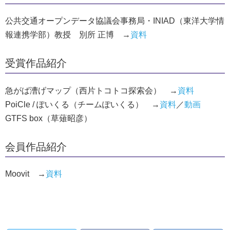
公共交通オープンデータ協議会事務局・INIAD（東洋大学情
報連携学部）教授 別所 正博 →
資料
受賞作品紹介
急がば漕げマップ（西片トコトコ探索会） →
資料
PoiCle / ぽいくる（チームぽいくる） →
資料
／
動画
GTFS box（草薙昭彦）
会員作品紹介
Moovit →
資料