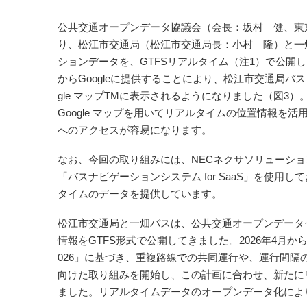
公共交通オープンデータ協議会（会長：坂村 健、東
り、松江市交通局（松江市交通局長：小村 隆）と一
ションデータを、GTFSリアルタイム（注1）で公開
からGoogleに提供することにより、松江市交通局バ
gle マップTMに表示されるようになりました（図
Google マップを用いてリアルタイムの位置情報を
へのアクセスが容易になります。
なお、今回の取り組みには、NECネクサソリューショ
「バスナビゲーションシステム for SaaS」を使用し
タイムのデータを提供しています。
松江市交通局と一畑バスは、公共交通オープンデータセ
情報をGTFS形式で公開してきました。2026年4月から
026」に基づき、重複路線での共同運行や、運行間
向けた取り組みを開始し、この計画に合わせ、新たに
ました。リアルタイムデータのオープンデータ化によ