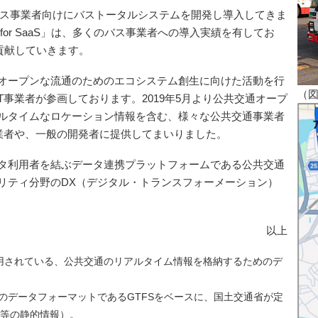
バス事業者向けにバストータルシステムを開発し導入してきま
or SaaS」は、多くのバス事業者への導入実績を有してお
貢献していきます。
オープンな流通のためのエコシステム創生に向けた活動を行
（図
事業者が参画しております。2019年5月より公共交通オープ
ルタイムなロケーション情報を含む、様々な公共交通事業者
業者や、一般の開発者に提供してまいりました。
タ利用者を結ぶデータ連携プラットフォームである公共交通
リティ分野のDX（デジタル・トランスフォーメーション）
以上
広く利用されている、公共交通のリアルタイム情報を格納するためのデ
通のデータフォーマットであるGTFSをベースに、国土交通省が定
等の静的情報）。