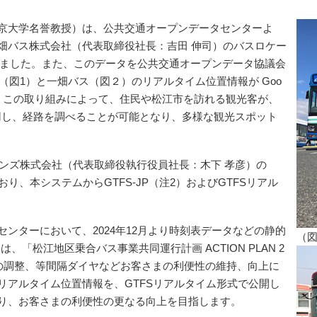
京大学名誉教授）は、公共交通オープンデータセンターよ
畑バス株式会社（代表取締役社長：吉田 伸司）のバスロケー
しました。また、このデータを公共交通オープンデータ協議会
ス（図1）と一畑バス（図２）のリアルタイム位置情報が Goo
3）。この取り組みによって、住民や松江市を訪れる観光客が、
活用し、経路を調べることが可能となり、多様な観光スポット
ンズ株式会社（代表取締役執行役員社長：木下 孝彦）の
ており、本システムからGTFS-JP（注2）およびGTFSリアル
ンターにおいて、2024年12月より時刻表データなどの静的
（図
は、「松江地区乗合バス事業共同運行計画 ACTION PLAN 2
隔の調整、等間隔ダイヤなどお客さまの利便性の維持、向上に
リアルタイム位置情報を、GTFSリアルタイム形式で公開し
り、お客さまの利便性の更なる向上を目指します。